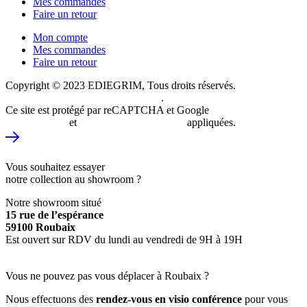
Mes commandes
Faire un retour
Mon compte
Mes commandes
Faire un retour
Copyright © 2023 EDIEGRIM, Tous droits réservés.
Conception et
création du site internet Just do Web
.
Ce site est protégé par reCAPTCHA et Google
Politique de
confidentialité
et
Conditions d’utilisations
appliquées.
VISITE VIRTUELLE DU SHOWROOM
Vous souhaitez essayer
notre collection au showroom ?
Notre showroom situé
15 rue de l’espérance
59100 Roubaix
Est ouvert sur RDV du lundi au vendredi de 9H à 19H
PRENDRE RDV
Vous ne pouvez pas vous déplacer à Roubaix ?
Nous effectuons des
rendez-vous en visio conférence
pour vous