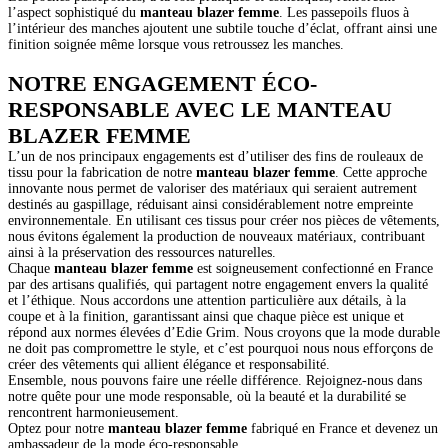
l’aspect sophistiqué du
manteau blazer femme
. Les passepoils fluos à
l’intérieur des manches ajoutent une subtile touche d’éclat, offrant ainsi une
finition soignée même lorsque vous retroussez les manches.
NOTRE ENGAGEMENT ÉCO-
RESPONSABLE AVEC LE MANTEAU
BLAZER FEMME
L’un de nos principaux engagements est d’utiliser des fins de rouleaux de
tissu pour la fabrication de notre
manteau blazer femme
. Cette approche
innovante nous permet de valoriser des matériaux qui seraient autrement
destinés au gaspillage, réduisant ainsi considérablement notre empreinte
environnementale. En utilisant ces tissus pour créer nos pièces de vêtements,
nous évitons également la production de nouveaux matériaux, contribuant
ainsi à la préservation des ressources naturelles.
Chaque
manteau blazer femme
est soigneusement confectionné en France
par des artisans qualifiés, qui partagent notre engagement envers la qualité
et l’éthique. Nous accordons une attention particulière aux détails, à la
coupe et à la finition, garantissant ainsi que chaque pièce est unique et
répond aux normes élevées d’Edie Grim. Nous croyons que la mode durable
ne doit pas compromettre le style, et c’est pourquoi nous nous efforçons de
créer des vêtements qui allient élégance et responsabilité.
Ensemble, nous pouvons faire une réelle différence. Rejoignez-nous dans
notre quête pour une mode responsable, où la beauté et la durabilité se
rencontrent harmonieusement.
Optez pour notre
manteau blazer femme
fabriqué en France et devenez un
ambassadeur de la mode éco-responsable.