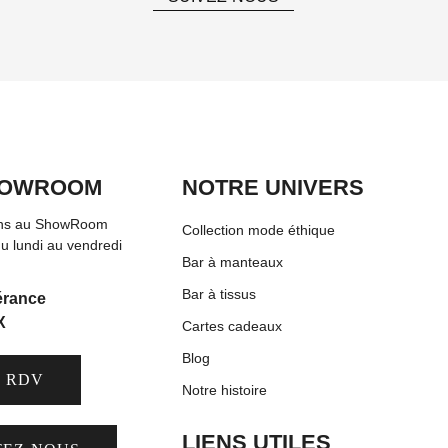
HOWROOM
NOTRE UNIVERS
ons au ShowRoom
Collection mode éthique
u lundi au vendredi
Bar à manteaux
Bar à tissus
érance
X
Cartes cadeaux
Blog
 RDV
Notre histoire
LIENS UTILES