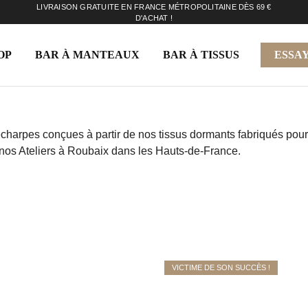
LIVRAISON GRATUITE EN FRANCE MÉTROPOLITAINE DÈS 69 €
D'ACHAT !
OP
BAR À MANTEAUX
BAR À TISSUS
ESSAY
UVREZ NOTRE COLLECTION D’
ÉCHARPES ÉTHIQUES
charpes conçues à partir de nos tissus dormants fabriqués pou
nos Ateliers à Roubaix dans les Hauts-de-France.
VICTIME DE SON SUCCÈS !