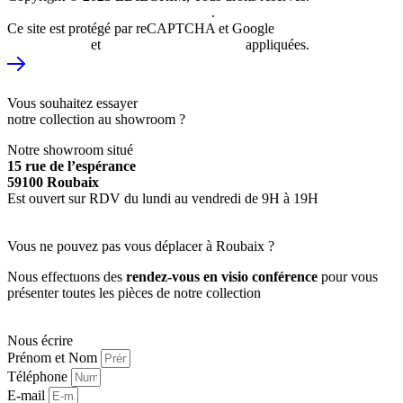
création du site internet Just do Web
.
Ce site est protégé par reCAPTCHA et Google
Politique de
confidentialité
et
Conditions d’utilisations
appliquées.
VISITE VIRTUELLE DU SHOWROOM
Vous souhaitez essayer
notre collection au showroom ?
Notre showroom situé
15 rue de l’espérance
59100 Roubaix
Est ouvert sur RDV du lundi au vendredi de 9H à 19H
PRENDRE RDV
Vous ne pouvez pas vous déplacer à Roubaix ?
Nous effectuons des
rendez-vous en visio conférence
pour vous
présenter toutes les pièces de notre collection
PRENDRE RDV EN VISIO
Nous écrire
Prénom et Nom
Téléphone
E-mail