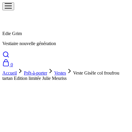
Edie Grim
Vestiaire nouvelle génération
0
Accueil
Prêt-à-porter
Vestes
Veste Gisèle col froufrou
tartan Edition limitée Julie Meuriss
Prix doux !