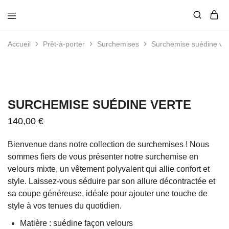
Edie
Vestiaire
Grim
nouvelle
Accueil
Prêt-à-porter
Surchemises
Surchemise suédine ver
génération
SURCHEMISE SUÉDINE VERTE
140,00
€
Bienvenue dans notre collection de surchemises ! Nous
sommes fiers de vous présenter notre
surchemise
en
velours mixte, un vêtement polyvalent qui allie confort et
style. Laissez-vous séduire par son allure décontractée et
sa coupe généreuse, idéale pour ajouter une touche de
style à vos tenues du quotidien.
Matière : suédine façon velours