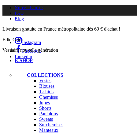
Notre histoire
FAQ
Blog
Livraison gratuite en France métropolitaine dès 69 € d'achat !
Edie Grim
Instagram
Vestiaire nouvelle génération
Facebook
Linkedin
E-SHOP
COLLECTIONS
Vestes
Blouses
T-shirts
Chemises
Jupes
Shorts
Pantalons
Sweats
Surchemises
Manteaux