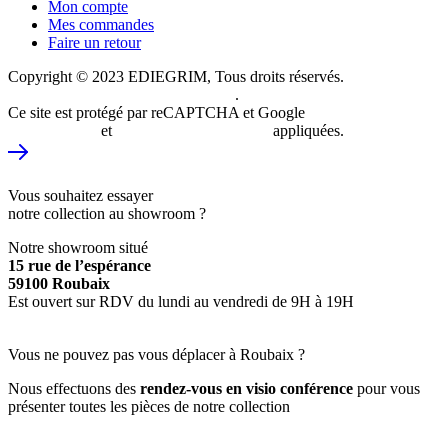
Mon compte
Mes commandes
Faire un retour
Copyright © 2023 EDIEGRIM, Tous droits réservés.
Conception et
création du site internet Just do Web
.
Ce site est protégé par reCAPTCHA et Google
Politique de
confidentialité
et
Conditions d’utilisations
appliquées.
VISITE VIRTUELLE DU SHOWROOM
Vous souhaitez essayer
notre collection au showroom ?
Notre showroom situé
15 rue de l’espérance
59100 Roubaix
Est ouvert sur RDV du lundi au vendredi de 9H à 19H
PRENDRE RDV
Vous ne pouvez pas vous déplacer à Roubaix ?
Nous effectuons des
rendez-vous en visio conférence
pour vous
présenter toutes les pièces de notre collection
PRENDRE RDV EN VISIO