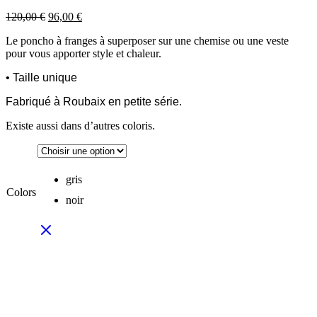
Le
Le
120,00
€
96,00
€
prix
prix
Le poncho à franges à superposer sur une chemise ou une veste
initial
actuel
pour vous apporter style et chaleur.
était :
est :
120,00 €.
96,00 €.
• Taille unique
Fabriqué à Roubaix en petite série.
Existe aussi dans d’autres coloris.
gris
Colors
noir