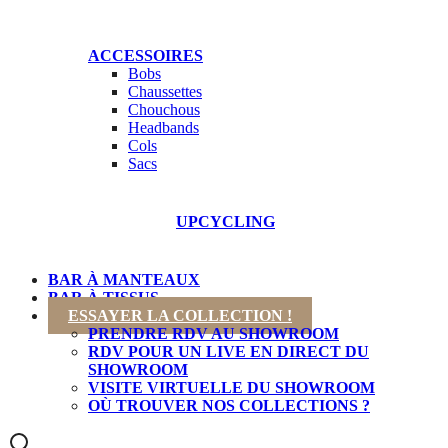
ACCESSOIRES
Bobs
Chaussettes
Chouchous
Headbands
Cols
Sacs
COL
NOUVEAUTÉS
UPCYCLING
BAR À MANTEAUX
BAR À TISSUS
ESSAYER LA COLLECTION !
PRENDRE RDV AU SHOWROOM
RDV POUR UN LIVE EN DIRECT DU
SHOWROOM
VISITE VIRTUELLE DU SHOWROOM
OÙ TROUVER NOS COLLECTIONS ?