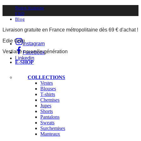
Notre histoire
FAQ
Blog
Livraison gratuite en France métropolitaine dès 69 € d'achat !
Edie Grim
Instagram
Vestiaire nouvelle génération
Facebook
Linkedin
E-SHOP
COLLECTIONS
Vestes
Blouses
T-shirts
Chemises
Jupes
Shorts
Pantalons
Sweats
Surchemises
Manteaux