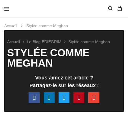
Edie
Vestiaire
Grim
nouvelle
Accueil
Stylée comme Meghan
génération
Accueil
Le Blog EDIEGRIM
Stylée comme Meghan
STYLÉE COMME
MEGHAN
Vous aimez cet article ?
Partagez-le sur les réseaux !