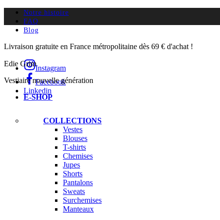
Notre histoire
FAQ
Blog
Livraison gratuite en France métropolitaine dès 69 € d'achat !
Edie Grim
Instagram
Vestiaire nouvelle génération
Facebook
Linkedin
E-SHOP
COLLECTIONS
Vestes
Blouses
T-shirts
Chemises
Jupes
Shorts
Pantalons
Sweats
Surchemises
Manteaux