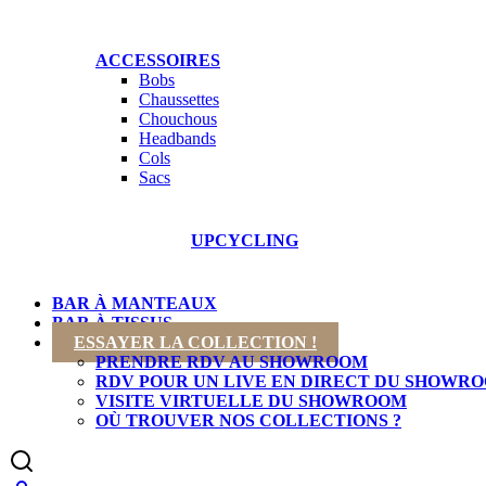
ACCESSOIRES
Bobs
Chaussettes
Chouchous
Headbands
Cols
Sacs
COL
NOUVEAUTÉS
UPCYCLING
BAR À MANTEAUX
BAR À TISSUS
ESSAYER LA COLLECTION !
PRENDRE RDV AU SHOWROOM
RDV POUR UN LIVE EN DIRECT DU SHOWR
VISITE VIRTUELLE DU SHOWROOM
OÙ TROUVER NOS COLLECTIONS ?