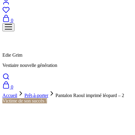
0
Edie Grim
Vestiaire nouvelle génération
0
Accueil
Prêt-à-porter
Pantalon Raoul imprimé léopard – 2
Victime de son succès !