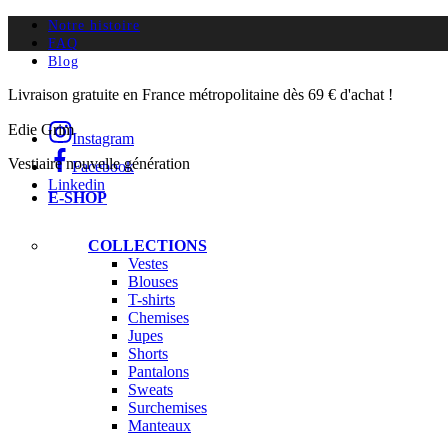
Notre histoire
FAQ
Blog
Livraison gratuite en France métropolitaine dès 69 € d'achat !
Edie Grim
Instagram
Vestiaire nouvelle génération
Facebook
Linkedin
E-SHOP
COLLECTIONS
Vestes
Blouses
T-shirts
Chemises
Jupes
Shorts
Pantalons
Sweats
Surchemises
Manteaux