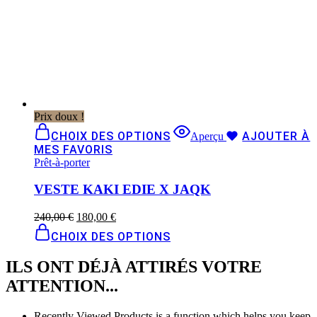
Prix doux !
CHOIX DES OPTIONS
AJOUTER À
Aperçu
MES FAVORIS
Prêt-à-porter
VESTE KAKI EDIE X JAQK
240,00
€
180,00
€
CHOIX DES OPTIONS
ILS ONT DÉJÀ ATTIRÉS VOTRE
ATTENTION...
Recently Viewed Products is a function which helps you keep