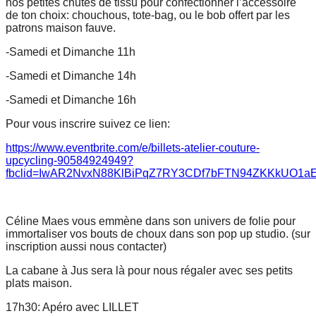
nos petites chutes de tissu pour confectionner l’accessoire
de ton choix: chouchous, tote-bag, ou le bob offert par les
patrons maison fauve.
-Samedi et Dimanche 11h
-Samedi et Dimanche 14h
-Samedi et Dimanche 16h
Pour vous inscrire suivez ce lien:
https://www.eventbrite.com/e/billets-atelier-couture-
upcycling-90584924949?
fbclid=IwAR2NvxN88KlBiPqZ7RY3CDf7bFTN94ZKKkUO1a
Céline Maes vous emmène dans son univers de folie pour
immortaliser vos bouts de choux dans son pop up studio. (sur
inscription aussi nous contacter)
La cabane à Jus sera là pour nous régaler avec ses petits
plats maison.
17h30: Apéro avec LILLET